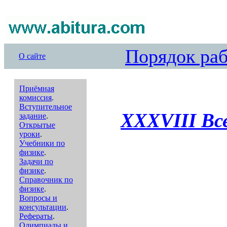
Порядок ра
О сайте
Приёмная
комиссия
.
Вступительное
XXXVIII Вс
задание
.
Открытые
уроки
.
Учебники по
физике
.
Задачи по
физике
.
Справочник по
физике
.
Вопросы и
консультации
.
Рефераты
.
Олимпиады и