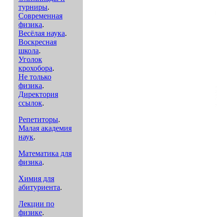
турниры
.
Современная
физика
.
Весёлая наука
.
Воскресная
школа
.
Уголок
крохобора
.
Не только
физика
.
Директория
ссылок
.
Репетиторы
.
Малая академия
наук
.
Математика для
физика
.
Химия для
абитуриента
.
Лекции по
физике
.