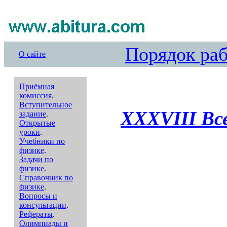
Порядок ра
О сайте
Приёмная
комиссия
.
Вступительное
XXXVIII Вс
задание
.
Открытые
уроки
.
Учебники по
физике
.
Задачи по
физике
.
Справочник по
физике
.
Вопросы и
консультации
.
Рефераты
.
Олимпиады и